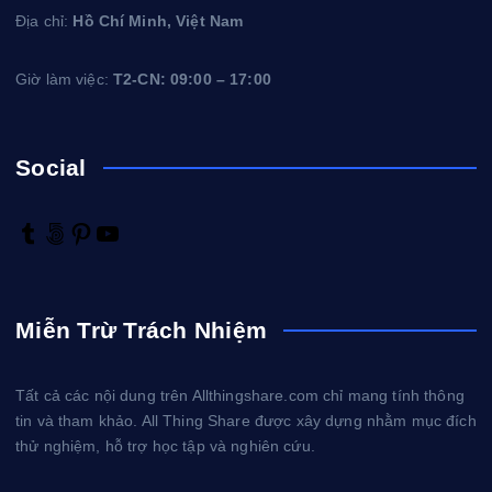
Địa chỉ:
Hồ Chí Minh, Việt Nam
Giờ làm việc:
T2-CN: 09:00 – 17:00
Social
T
5
P
Y
u
0
i
o
m
0
n
u
b
p
t
T
Miễn Trừ Trách Nhiệm
l
x
e
u
r
r
b
e
e
Tất cả các nội dung trên Allthingshare.com chỉ mang tính thông
s
tin và tham khảo. All Thing Share được xây dựng nhằm mục đích
t
thử nghiệm, hỗ trợ học tập và nghiên cứu.