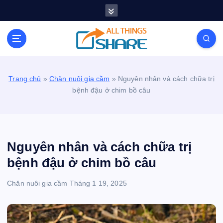
S
k
i
Personal Blog | Knowledge | Technology | Tips |
p
Pets | Life
t
o
c
Trang chủ
»
Chăn nuôi gia cầm
»
Nguyên nhân và cách chữa trị
o
bệnh đậu ở chim bồ câu
n
t
e
n
t
Nguyên nhân và cách chữa trị
bệnh đậu ở chim bồ câu
Chăn nuôi gia cầm
Tháng 1 19, 2025