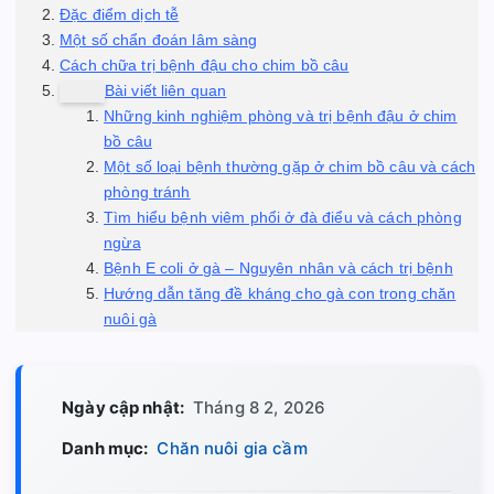
Đặc điểm dịch tễ
Một số chẩn đoán lâm sàng
Cách chữa trị bệnh đậu cho chim bồ câu
Bài viết liên quan
Những kinh nghiệm phòng và trị bệnh đậu ở chim
bồ câu
Một số loại bệnh thường gặp ở chim bồ câu và cách
phòng tránh
Tìm hiểu bệnh viêm phổi ở đà điểu và cách phòng
ngừa
Bệnh E coli ở gà – Nguyên nhân và cách trị bệnh
Hướng dẫn tăng đề kháng cho gà con trong chăn
nuôi gà
Ngày cập nhật:
Tháng 8 2, 2026
Danh mục:
Chăn nuôi gia cầm