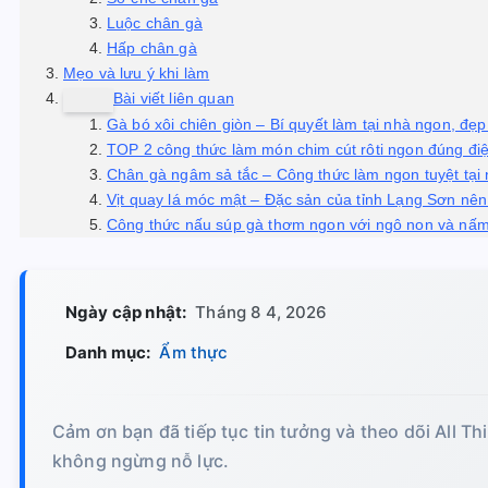
Luộc chân gà
Hấp chân gà
Mẹo và lưu ý khi làm
Bài viết liên quan
Gà bó xôi chiên giòn – Bí quyết làm tại nhà ngon, đẹ
TOP 2 công thức làm món chim cút rôti ngon đúng đi
Chân gà ngâm sả tắc – Công thức làm ngon tuyệt tại
Vịt quay lá móc mật – Đặc sản của tỉnh Lạng Sơn nên
Công thức nấu súp gà thơm ngon với ngô non và nấ
Ngày cập nhật:
Tháng 8 4, 2026
Danh mục:
Ẩm thực
Cảm ơn bạn đã tiếp tục tin tưởng và theo dõi All Th
không ngừng nỗ lực.