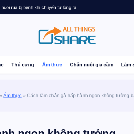
ệ nuôi rùa bị bệnh khi chuyển từ lồng ra
sonal Blog | Knowledge | Technology | Tips | Pets | 
ne
Thú cưng
Ẩm thực
Chăn nuôi gia cầm
Làm 
»
Ẩm thực
»
Cách làm chân gà hấp hành ngon không tưởng bạ
ành ngon không tưởng