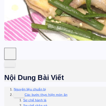
Nội Dung Bài Viết
Nguyên liệu chuẩn bị
Các bước thực hiện món ăn
Sơ chế hành lá
Sơ chế chân gà