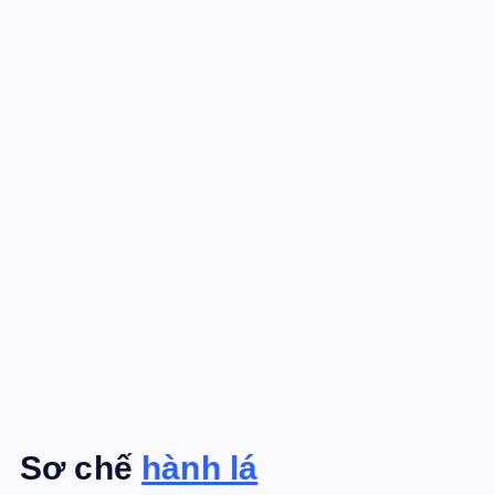
Sơ chế
hành lá