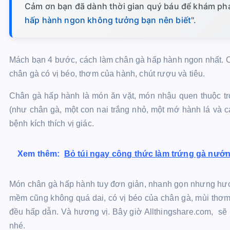
Cảm ơn bạn đã dành thời gian quý báu để khám phá 
hấp hành ngon không tưởng bạn nên biết
".
Mách bạn 4 bước, cách làm chân gà hấp hành ngon nhất. C
chân gà có vị béo, thơm của hành, chút rượu và tiêu.
Chân gà hấp hành là món ăn vặt, món nhậu quen thuộc tr
(như chân gà, một con nai trắng nhỏ, một mớ hành lá và c
bệnh kích thích vị giác.
Xem thêm:
Bỏ túi ngay công thức làm trứng gà nướ
Món chân gà hấp hành tuy đơn giản, nhanh gọn nhưng hươn
mềm cũng không quá dai, có vị béo của chân gà, mùi thơm 
đều hấp dẫn. Và hương vị. Bây giờ Allthingshare.com, s
nhé.