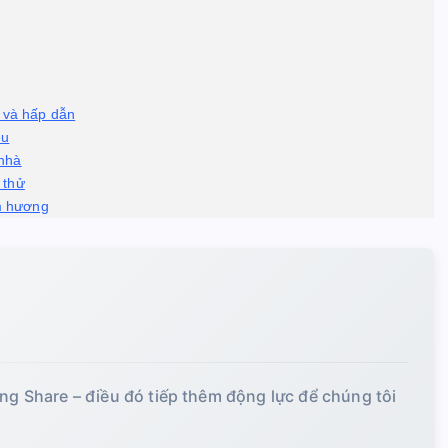
p và hấp dẫn
ệu
 nhà
 thử
m hương
ing Share – điều đó tiếp thêm động lực để chúng tôi