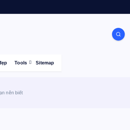
Life
đẹp
Tools
Sitemap
n nên biết