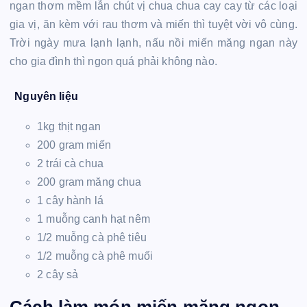
ngan thơm mềm lẫn chút vị chua chua cay cay từ các loại
gia vị, ăn kèm với rau thơm và miến thì tuyệt vời vô cùng.
Trời ngày mưa lạnh lạnh, nấu nồi miến măng ngan này
cho gia đình thì ngon quá phải không nào.
Nguyên liệu
1kg thịt ngan
200 gram miến
2 trái cà chua
200 gram măng chua
1 cây hành lá
1 muỗng canh hạt nêm
1/2 muỗng cà phê tiêu
1/2 muỗng cà phê muối
2 cây sả
Cách làm món miến măng ngon