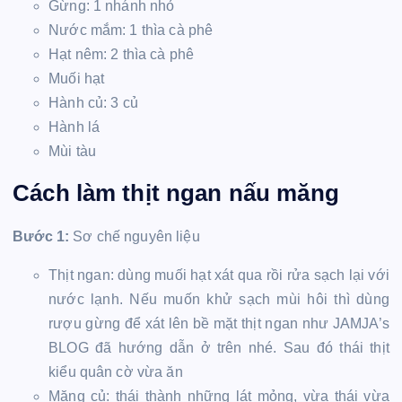
Gừng: 1 nhánh nhỏ
Nước mắm: 1 thìa cà phê
Hạt nêm: 2 thìa cà phê
Muối hạt
Hành củ: 3 củ
Hành lá
Mùi tàu
Cách làm thịt ngan nấu măng
Bước 1:
Sơ chế nguyên liệu
Thịt ngan: dùng muối hạt xát qua rồi rửa sạch lại với
nước lạnh. Nếu muốn khử sạch mùi hôi thì dùng
rượu gừng để xát lên bề mặt thịt ngan như JAMJA’s
BLOG đã hướng dẫn ở trên nhé. Sau đó thái thịt
kiểu quân cờ vừa ăn
Măng củ: thái thành những lát mỏng, vừa thái vừa