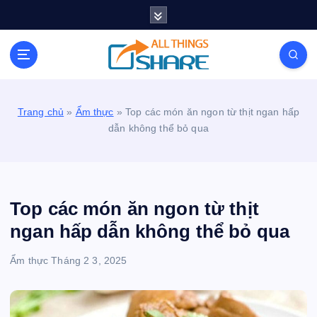
S
k
i
Personal Blog | Knowledge | Technology | Tips |
p
Pets | Life
t
o
c
Trang chủ
»
Ẩm thực
»
Top các món ăn ngon từ thịt ngan hấp
o
dẫn không thể bỏ qua
n
t
e
n
t
Top các món ăn ngon từ thịt
ngan hấp dẫn không thể bỏ qua
Ẩm thực
Tháng 2 3, 2025