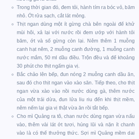
Trong thời gian đó, đem tỏi, hành tím ra bóc vỏ, băm
nhỏ. Ớt rửa sạch, cắt lát mỏng.
Thịt ngan dùng một ít gừng chà bên ngoài để khử
mùi hôi, xả lại với nước rồi đem ướp với hành tỏi
băm, ớt và số gừng còn lại. Nêm thêm 1 muỗng
canh hạt nêm, 2 muỗng canh đường, 1 muỗng canh
nước mắm, 50 ml dầu điều. Trộn đều và để khoảng
30 phút cho thịt ngấm gia vị.
Bắc chảo lên bếp, đun nóng 2 muỗng canh dầu ăn,
sau đó cho thịt ngan vào xào săn. Tiếp theo, cho thịt
ngan vừa xào vào nồi nước dùng gà, thêm nước
của một trái dừa, đun lửa liu riu đến khi thịt mềm,
nêm nếm lại gia vị thật vừa ăn rồi tắt bếp.
Cho mì Quảng ra tô, chan nước dùng ngan vừa nấu
vào, thêm vài lát ớt tươi, húng lũi và nặn ít chanh
vào là có thể thưởng thức. Sợi mì Quảng mềm dai