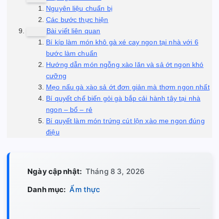
Nguyên liệu chuẩn bị
Các bước thực hiện
Bài viết liên quan
Bí kíp làm món khô gà xé cay ngon tại nhà với 6
bước làm chuẩn
Hướng dẫn món ngỗng xào lăn và sả ớt ngon khó
cưỡng
Mẹo nấu gà xào sả ớt đơn giản mà thơm ngon nhất
Bí quyết chế biến gỏi gà bắp cải hành tây tại nhà
ngon – bổ – rẻ
Bí quyết làm món trứng cút lộn xào me ngon đúng
điệu
Ngày cập nhật:
Tháng 8 3, 2026
Danh mục:
Ẩm thực