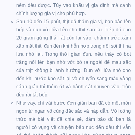
nêm đều được. Tùy vào khẩu vị gia đình mà canh
chỉnh lượng gia vị cho phù hợp.
Sau 10 đến 15 phút, thịt đã thấm gia vị, bạn bắc lên
bếp và đun với lửa lớn cho thịt săn lại. Tiếp đó cho
20 gram gừng thái lát còn lại vào, châm nước xâm
xấp mặt thịt, đun đến khi hỗn hợp trong nồi sôi thì hạ
lửa nhỏ lại. Trong thời gian đun, nếu thấy có bọt
trắng nổi lên bạn nhớ vớt bỏ ra ngoài để màu sắc
của thịt không bị ảnh hưởng. Đun với lửa nhỏ cho
đến khi nước kho sệt lại và chuyển sang màu vàng
cánh gián thì thêm ớt và hành cắt nhuyễn vào, trộn
đều rồi tắt bếp.
Như vậy, chỉ vài bước đơn giản bạn đã có một món
ngon từ ngan vô cùng đặc sắc và hấp dẫn. Với công
thức mà bài viết đã chia sẻ, đảm bảo dù bạn là
người có vụng về chuyện bếp núc đến đâu thì vẫn