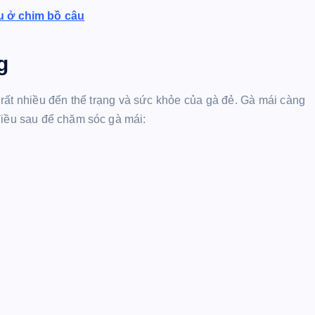
u ở chim bồ câu
g
ất nhiều đến thể trạng và sức khỏe của gà đẻ. Gà mái càng
điều sau để chăm sóc gà mái: