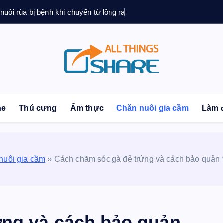
 nuôi rùa bị bệnh khi chuyển từ lồng ra
sonal Blog | Knowledge | Technology | Tips | Pets | 
ne
Thú cưng
Ẩm thực
Chăn nuôi gia cầm
Làm 
nuôi gia cầm
»
Cách chăm sóc gà đẻ trứng và cách bảo quản 
ứng và cách bảo quản