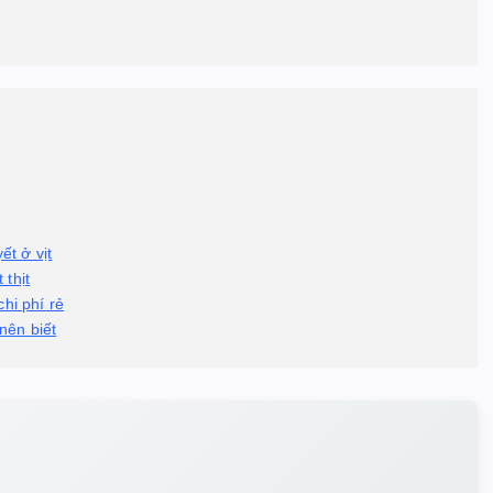
t ở vịt
 thịt
hi phí rẻ
nên biết