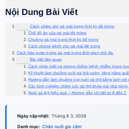
Nội Dung Bài Viết
Cách chăm sóc gà mái trong thời kỳ đẻ trứng
Chế độ ăn của gà mái đẻ trứng
Chuồng gà mái trong thời kỳ để trứng
Cách phòng bệnh cho gà mái đẻ trứng
Cách bảo quản trứng gà mái trong thời gian chờ ấp
Bài viết liên quan
Cách nhận biết và phòng chống bệnh nhiễm trùng huyế
Kỹ thuật làm chuồng nuôi gà thả vườn, tăng năng suất
Hướng dẫn làm chuồng trại nuôi gà thịt bằng lưới với c
Các kinh nghiệm chăm sóc gà thịt khỏe mà nhà nông 
Nuôi gà thịt hiệu quả – Hướng dẫn chi tiết từ A đến Z
Ngày cập nhật:
Tháng 8 3, 2026
Danh mục:
Chăn nuôi gia cầm