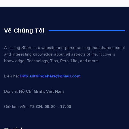
Về Chúng Tôi
All Thing Share is a website and personal blog that shares useful
and interesting knowledge about all aspects of life. It covers
Knowledge, Technology, Tips, Pets, Life, and more.
Liên hệ:
info.allthingshare@gmail.com
Địa chỉ:
Hồ Chí Minh, Việt Nam
Giờ làm việc:
T2-CN: 09:00 – 17:00