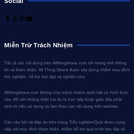
Social
T
5
P
Y
u
0
i
o
m
0
n
u
b
p
t
T
Miễn Trừ Trách Nhiệm
l
x
e
u
r
r
b
e
e
Tất cả các nội dung trên Allthingshare.com chỉ mang tính thông
s
tin và tham khảo. All Thing Share được xây dựng nhằm mục đích
t
thử nghiệm, hỗ trợ học tập và nghiên cứu.
Allthingshare.com không chịu trách nhiệm dưới bất cứ hình thức
nào đối với những thiệt hại dù là trực tiếp hoặc gián tiếp phát
sinh từ việc sử dụng và làm theo các nội dung trên website.
Các câu hỏi và đáp án trên trang Trắc nghiệm/Quiz được cung
cấp với mục đích tham khảo, nhằm hỗ trợ quá trình học tập và