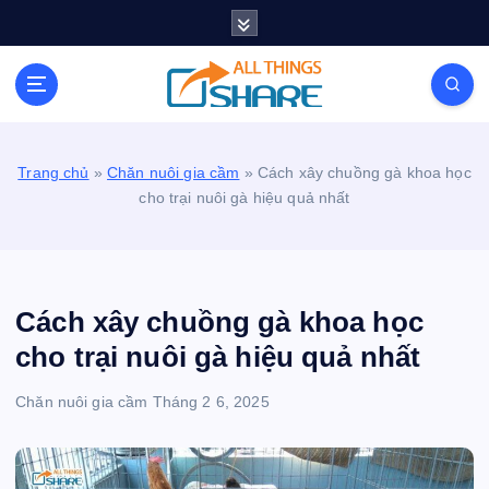
S
k
i
Personal Blog | Knowledge | Technology | Tips |
p
Pets | Life
t
o
c
Trang chủ
»
Chăn nuôi gia cầm
»
Cách xây chuồng gà khoa học
o
cho trại nuôi gà hiệu quả nhất
n
t
e
n
t
Cách xây chuồng gà khoa học
cho trại nuôi gà hiệu quả nhất
Chăn nuôi gia cầm
Tháng 2 6, 2025