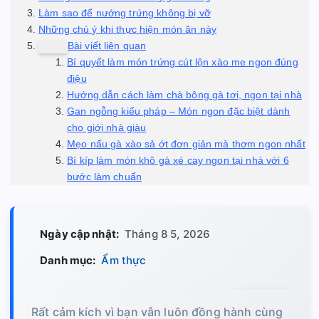
Làm sao để nướng trứng không bị vỡ
Những chú ý khi thực hiện món ăn này
Bài viết liên quan
Bí quyết làm món trứng cút lộn xào me ngon đúng
điệu
Hướng dẫn cách làm chà bông gà tơi, ngon tại nhà
Gan ngỗng kiểu pháp – Món ngon đặc biệt dành
cho giới nhà giàu
Mẹo nấu gà xào sả ớt đơn giản mà thơm ngon nhất
Bí kíp làm món khô gà xé cay ngon tại nhà với 6
bước làm chuẩn
Ngày cập nhật:
Tháng 8 5, 2026
Danh mục:
Ẩm thực
Rất cảm kích vì bạn vẫn luôn đồng hành cùng