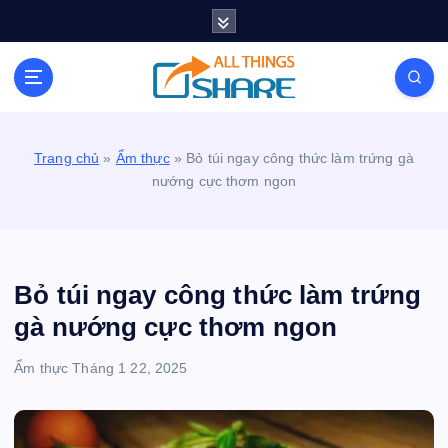
S
k
i
Personal Blog | Knowledge | Technology | Tips |
p
Pets | Life
t
o
c
Trang chủ
»
Ẩm thực
»
Bỏ túi ngay công thức làm trứng gà
o
nướng cực thơm ngon
n
t
e
n
t
Bỏ túi ngay công thức làm trứng
gà nướng cực thơm ngon
Ẩm thực
Tháng 1 22, 2025