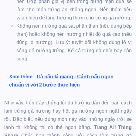
nên ướp phần gia vị bên trong đừng mặn quá sẽ
làm cho món trứng ăn không ngon. Nên thêm tiêu
vào nhiều để tăng hương thơm cho trứng gà nướng.
Không nên nướng quá sát phần than (nếu dùng bếp
than) hoặc không nên nướng nhiệt độ quá cao (nếu
dùng lò nướng). Lưu ý: tuyệt đối không dùng lò vi
sóng để nướng trứng. Kể cả trứng đã chín hay còn
sống.
Xem thêm:
Gà nấu lá giang - Cánh nấu ngon
chuẩn vị với 2 bước thực hiện
Như vậy, trên đây chúng tôi đã hướng dẫn đến bạn cách
làm trứng gà nướng hay hột gà nướng ngon ngất ngây
rồi. Đặc biệt, nếu dùng món này vào những ngày trời se
lạnh thì không thì có thể ngon bằng.
Trang All Thing
Share
Chúc bạn thành công với cách làm trứng gà