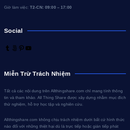
Giờ làm việc:
T2-CN: 09:00 – 17:00
Social
T
5
P
Y
u
0
i
o
m
0
n
u
b
p
t
T
Miễn Trừ Trách Nhiệm
l
x
e
u
r
r
b
e
e
Tất cả các nội dung trên Allthingshare.com chỉ mang tính thông
s
tin và tham khảo. All Thing Share được xây dựng nhằm mục đích
t
thử nghiệm, hỗ trợ học tập và nghiên cứu.
Allthingshare.com không chịu trách nhiệm dưới bất cứ hình thức
nào đối với những thiệt hại dù là trực tiếp hoặc gián tiếp phát