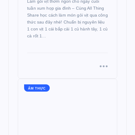
Làm gỏi vịt thơm ngon cho ngày cuối
tuần xum họp gia đình – Cùng All Thing
Share học cách làm món gỏi vịt qua công
thức sau đây nhé! Chuẩn bị nguyên liệu
1 con vịt 1 cái bắp cải 1 củ hành tây, 1 củ
cà rốt 1…
ẨM THỰC