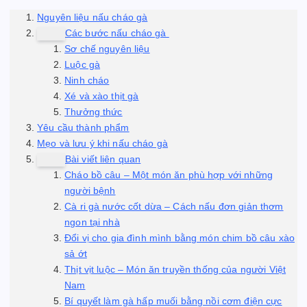
Nguyên liệu nấu cháo gà
Các bước nấu cháo gà
Sơ chế nguyên liệu
Luộc gà
Ninh cháo
Xé và xào thịt gà
Thưởng thức
Yêu cầu thành phẩm
Mẹo và lưu ý khi nấu cháo gà
Bài viết liên quan
Cháo bồ câu – Một món ăn phù hợp với những
người bệnh
Cà ri gà nước cốt dừa – Cách nấu đơn giản thơm
ngon tại nhà
Đổi vị cho gia đình mình bằng món chim bồ câu xào
sả ớt
Thịt vịt luộc – Món ăn truyền thống của người Việt
Nam
Bí quyết làm gà hấp muối bằng nồi cơm điện cực