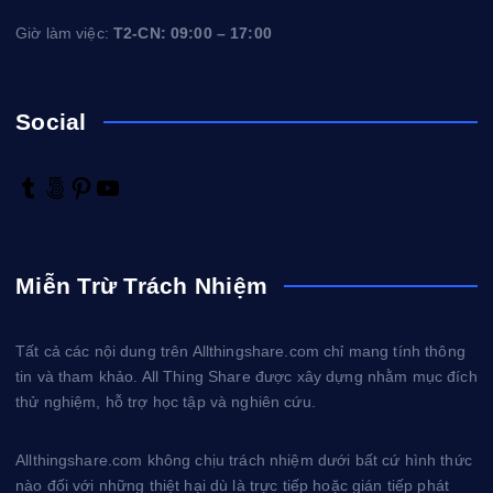
Giờ làm việc:
T2-CN: 09:00 – 17:00
Social
T
5
P
Y
u
0
i
o
m
0
n
u
b
p
t
T
Miễn Trừ Trách Nhiệm
l
x
e
u
r
r
b
e
e
Tất cả các nội dung trên Allthingshare.com chỉ mang tính thông
s
tin và tham khảo. All Thing Share được xây dựng nhằm mục đích
t
thử nghiệm, hỗ trợ học tập và nghiên cứu.
Allthingshare.com không chịu trách nhiệm dưới bất cứ hình thức
nào đối với những thiệt hại dù là trực tiếp hoặc gián tiếp phát