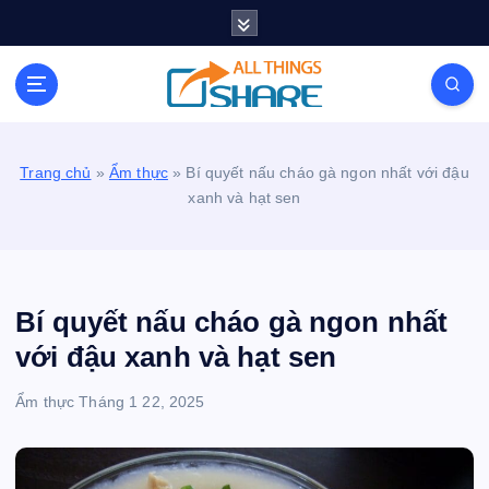
S
k
i
Personal Blog | Knowledge | Technology | Tips |
p
Pets | Life
t
o
c
Trang chủ
»
Ẩm thực
»
Bí quyết nấu cháo gà ngon nhất với đậu
o
xanh và hạt sen
n
t
e
n
t
Bí quyết nấu cháo gà ngon nhất
với đậu xanh và hạt sen
Ẩm thực
Tháng 1 22, 2025