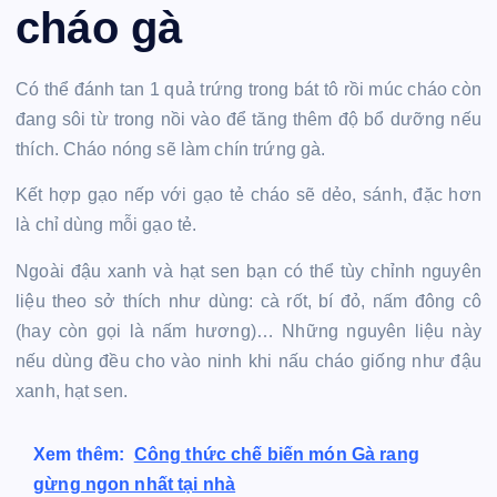
cháo gà
Có thể đánh tan 1 quả trứng trong bát tô rồi múc cháo còn
đang sôi từ trong nồi vào để tăng thêm độ bổ dưỡng nếu
thích. Cháo nóng sẽ làm chín trứng gà.
Kết hợp gạo nếp với gạo tẻ cháo sẽ dẻo, sánh, đặc hơn
là chỉ dùng mỗi gạo tẻ.
Ngoài đậu xanh và hạt sen bạn có thể tùy chỉnh nguyên
liệu theo sở thích như dùng: cà rốt, bí đỏ, nấm đông cô
(hay còn gọi là nấm hương)… Những nguyên liệu này
nếu dùng đều cho vào ninh khi nấu cháo giống như đậu
xanh, hạt sen.
Xem thêm:
Công thức chế biến món Gà rang
gừng ngon nhất tại nhà