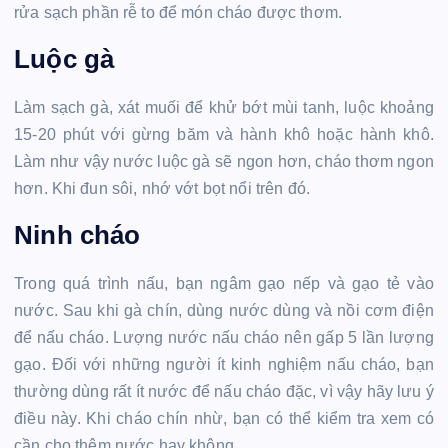
rửa sạch phần rễ to để món cháo được thơm.
Luộc gà
Làm sạch gà, xát muối để khử bớt mùi tanh, luộc khoảng
15-20 phút với gừng băm và hành khô hoặc hành khô.
Làm như vậy nước luộc gà sẽ ngon hơn, cháo thơm ngon
hơn. Khi đun sôi, nhớ vớt bọt nổi trên đó.
Ninh cháo
Trong quá trình nấu, bạn ngâm gạo nếp và gạo tẻ vào
nước. Sau khi gà chín, dùng nước dùng và nồi cơm điện
để nấu cháo. Lượng nước nấu cháo nên gấp 5 lần lượng
gạo. Đối với những người ít kinh nghiệm nấu cháo, bạn
thường dùng rất ít nước để nấu cháo đặc, vì vậy hãy lưu ý
điều này. Khi cháo chín nhừ, bạn có thể kiểm tra xem có
cần cho thêm nước hay không.