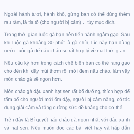
Ngoài hành tươi, hành khô, gừng bạn có thể dùng thêm
rau răm, lá tía tô (cho người bị cảm)… tùy mục đích.
Trong thời gian luộc gà bạn nên tiến hành ngâm gạo. Sau
khi luộc gà khoảng 30 phút là gà chín, lúc này bạn dùng
nước luộc gà để nấu cháo sẽ rất hợp lý về mặt thời gian.
Nếu cầu kỳ hơn trong cách chế biến bạn có thể rang gạo
cho đến khi dậy mùi thơm rồi mới đem nấu cháo, làm vậy
món cháo gà sẽ ngon hơn.
Món cháo gà đậu xanh hạt sen rất bổ dưỡng, thích hợp để
tẩm bổ cho người mới ốm dậy, người bị cảm nắng, có tác
dụng giải cảm và tăng cường sức đề kháng cho cơ thể.
Trên đây là Bí quyết nấu cháo gà ngon nhất với đậu xanh
và hạt sen. Nếu muốn đọc các bài viết hay và hấp dẫn