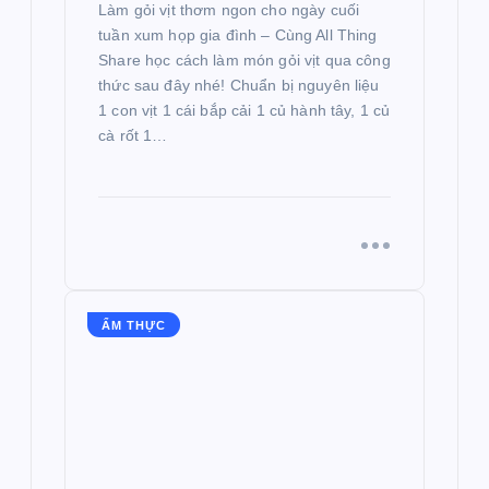
Làm gỏi vịt thơm ngon cho ngày cuối
tuần xum họp gia đình – Cùng All Thing
Share học cách làm món gỏi vịt qua công
thức sau đây nhé! Chuẩn bị nguyên liệu
1 con vịt 1 cái bắp cải 1 củ hành tây, 1 củ
cà rốt 1…
ẨM THỰC