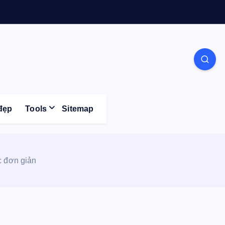
Life
đẹp
Tools
Sitemap
c đơn giản