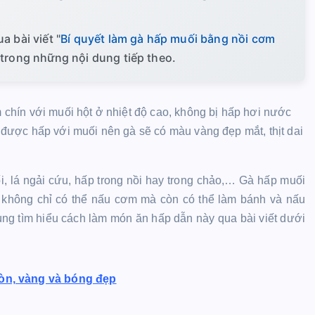
a bài viết "
Bí quyết làm gà hấp muối bằng nồi cơm
 trong những nội dung tiếp theo.
hín với muối hột ở nhiệt độ cao, không bị hấp hơi nước
vì được hấp với muối nên gà sẽ có màu vàng đẹp mắt, thịt dai
i, lá ngải cứu, hấp trong nồi hay trong chảo,… Gà hấp muối
 không chỉ có thể nấu cơm mà còn có thể làm bánh và nấu
ng tìm hiểu cách làm món ăn hấp dẫn này qua bài viết dưới
iòn, vàng và bóng đẹp