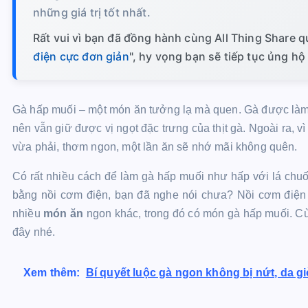
những giá trị tốt nhất.
Rất vui vì bạn đã đồng hành cùng All Thing Share qu
điện cực đơn giản
", hy vọng bạn sẽ tiếp tục ủng hộ
Gà hấp muối – một món ăn tưởng lạ mà quen. Gà được làm c
nên vẫn giữ được vị ngọt đặc trưng của thịt gà. Ngoài ra, 
vừa phải, thơm ngon, một lần ăn sẽ nhớ mãi không quên.
Có rất nhiều cách để làm gà hấp muối như hấp với lá chuố
bằng nồi cơm điện, bạn đã nghe nói chưa? Nồi cơm điện
nhiều
món ăn
ngon khác, trong đó có món gà hấp muối. Cù
đây nhé.
Xem thêm:
Bí quyết luộc gà ngon không bị nứt, da g