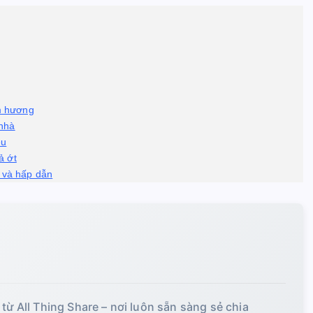
m hương
 nhà
ệu
ả ớt
p và hấp dẫn
 từ All Thing Share – nơi luôn sẵn sàng sẻ chia