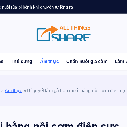
ệ nuôi rùa bị bệnh khi chuyển từ lồng ra
sonal Blog | Knowledge | Technology | Tips | Pets | 
ne
Thú cưng
Ẩm thực
Chăn nuôi gia cầm
Làm 
»
Ẩm thực
»
Bí quyết làm gà hấp muối bằng nồi cơm điện cự
i bằng nồi cơm điện cực