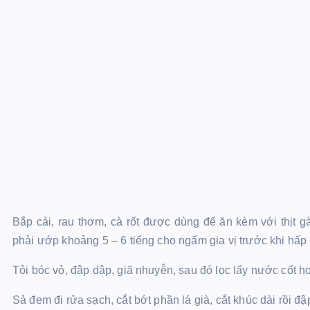
Bắp cải, rau thơm, cà rốt được dùng để ăn kèm với thịt g
phải ướp khoảng 5 – 6 tiếng cho ngấm gia vị trước khi hấp
Tỏi bóc vỏ, đập dập, giã nhuyễn, sau đó lọc lấy nước cốt 
Sả đem đi rửa sạch, cắt bớt phần lá già, cắt khúc dài rồi đậ