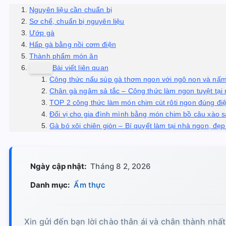
Nguyên liệu cần chuẩn bị
Sơ chế, chuẩn bị nguyên liệu
Ướp gà
Hấp gà bằng nồi cơm điện
Thành phẩm món ăn
Bài viết liên quan
Công thức nấu súp gà thơm ngon với ngô non và nấ
Chân gà ngâm sả tắc – Công thức làm ngon tuyệt tại
TOP 2 công thức làm món chim cút rôti ngon đúng đi
Đổi vị cho gia đình mình bằng món chim bồ câu xào s
Gà bó xôi chiên giòn – Bí quyết làm tại nhà ngon, đẹ
Ngày cập nhật:
Tháng 8 2, 2026
Danh mục:
Ẩm thực
Xin gửi đến bạn lời chào thân ái và chân thành nhất