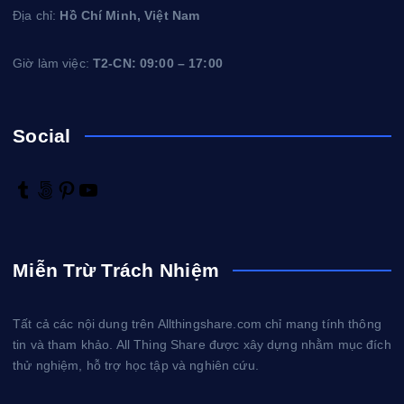
Địa chỉ:
Hồ Chí Minh, Việt Nam
Giờ làm việc:
T2-CN: 09:00 – 17:00
Social
T
5
P
Y
u
0
i
o
m
0
n
u
b
p
t
T
Miễn Trừ Trách Nhiệm
l
x
e
u
r
r
b
e
e
Tất cả các nội dung trên Allthingshare.com chỉ mang tính thông
s
tin và tham khảo. All Thing Share được xây dựng nhằm mục đích
t
thử nghiệm, hỗ trợ học tập và nghiên cứu.