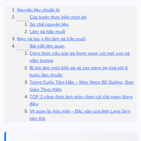
Nguyên liệu chuẩn bị
Các bước thực hiện món ăn
Sơ chế nguyên liệu
Làm gà hấp muối
Mẹo và lưu ý khi làm gà hấp muối
Bài viết liên quan
Công thức nấu súp gà thơm ngon với ngô non và
nấm hương
Bí kíp làm món khô gà xé cay ngon tại nhà với 6
bước làm chuẩn
Trứng Cuộn Tôm Hấp – Món Ngon Bổ Dưỡng, Đơn
Giản Thực Hiện
TOP 2 công thức làm món chim cút rôti ngon đúng
điệu
Vịt quay lá móc mật – Đặc sản của tỉnh Lạng Sơn
nên thử