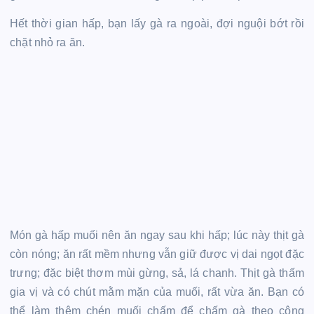
Hết thời gian hấp, bạn lấy gà ra ngoài, đợi nguội bớt rồi
chặt nhỏ ra ăn.
Món gà hấp muối nên ăn ngay sau khi hấp; lúc này thịt gà
còn nóng; ăn rất mềm nhưng vẫn giữ được vị dai ngọt đặc
trưng; đặc biệt thơm mùi gừng, sả, lá chanh. Thịt gà thấm
gia vị và có chút mằm mặn của muối, rất vừa ăn. Bạn có
thể làm thêm chén muối chấm để chấm gà theo công