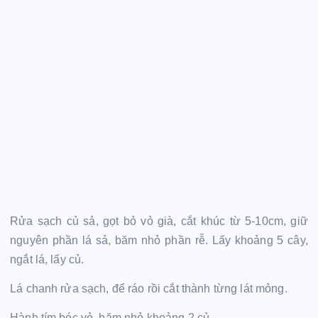
Rửa sạch củ sả, gọt bỏ vỏ già, cắt khúc từ 5-10cm, giữ
nguyên phần lá sả, băm nhỏ phần rễ. Lấy khoảng 5 cây,
ngắt lá, lấy củ.
Lá chanh rửa sạch, để ráo rồi cắt thành từng lát mỏng.
Hành tím bóc vỏ, băm nhỏ khoảng 2 củ.