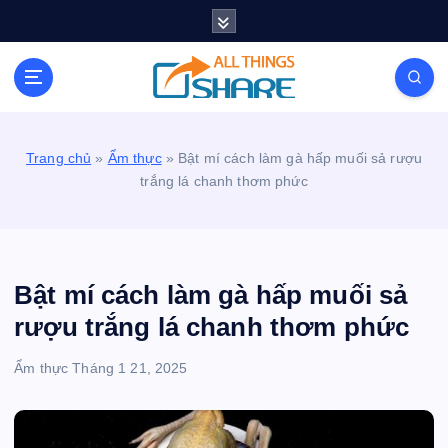
S
k
i
Personal Blog | Knowledge | Technology | Tips |
p
Pets | Life
t
o
c
Trang chủ
»
Ẩm thực
»
Bật mí cách làm gà hấp muối sả rượu
o
trắng lá chanh thơm phức
n
t
e
n
t
Bật mí cách làm gà hấp muối sả
rượu trắng lá chanh thơm phức
Ẩm thực
Tháng 1 21, 2025