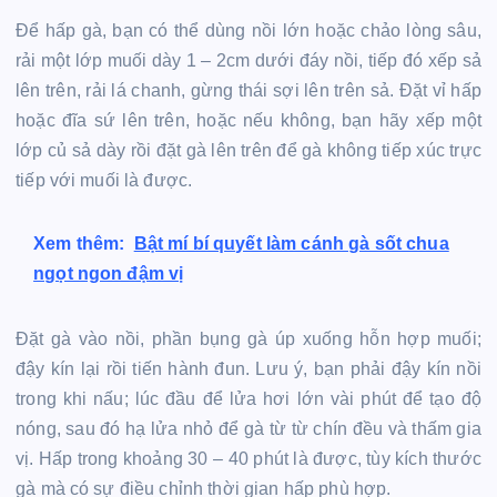
Để hấp gà, bạn có thể dùng nồi lớn hoặc chảo lòng sâu,
rải một lớp muối dày 1 – 2cm dưới đáy nồi, tiếp đó xếp sả
lên trên, rải lá chanh, gừng thái sợi lên trên sả. Đặt vỉ hấp
hoặc đĩa sứ lên trên, hoặc nếu không, bạn hãy xếp một
lớp củ sả dày rồi đặt gà lên trên để gà không tiếp xúc trực
tiếp với muối là được.
Xem thêm:
Bật mí bí quyết làm cánh gà sốt chua
ngọt ngon đậm vị
Đặt gà vào nồi, phần bụng gà úp xuống hỗn hợp muối;
đậy kín lại rồi tiến hành đun. Lưu ý, bạn phải đậy kín nồi
trong khi nấu; lúc đầu để lửa hơi lớn vài phút để tạo độ
nóng, sau đó hạ lửa nhỏ để gà từ từ chín đều và thấm gia
vị. Hấp trong khoảng 30 – 40 phút là được, tùy kích thước
gà mà có sự điều chỉnh thời gian hấp phù hợp.