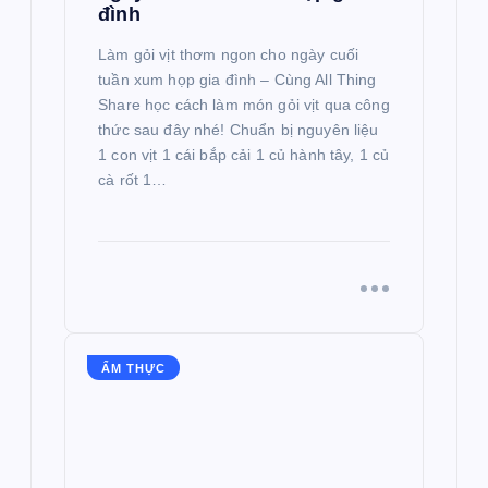
đình
Làm gỏi vịt thơm ngon cho ngày cuối
tuần xum họp gia đình – Cùng All Thing
Share học cách làm món gỏi vịt qua công
thức sau đây nhé! Chuẩn bị nguyên liệu
1 con vịt 1 cái bắp cải 1 củ hành tây, 1 củ
cà rốt 1…
ẨM THỰC