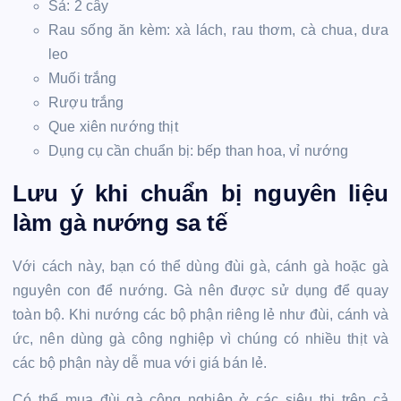
Sả: 2 cây
Rau sống ăn kèm: xà lách, rau thơm, cà chua, dưa
leo
Muối trắng
Rượu trắng
Que xiên nướng thịt
Dụng cụ cần chuẩn bị: bếp than hoa, vỉ nướng
Lưu ý khi chuẩn bị nguyên liệu
làm gà nướng sa tế
Với cách này, bạn có thể dùng đùi gà, cánh gà hoặc gà
nguyên con để nướng. Gà nên được sử dụng để quay
toàn bộ. Khi nướng các bộ phận riêng lẻ như đùi, cánh và
ức, nên dùng gà công nghiệp vì chúng có nhiều thịt và
các bộ phận này dễ mua với giá bán lẻ.
Có thể mua đùi gà công nghiệp ở các siêu thị trên cả