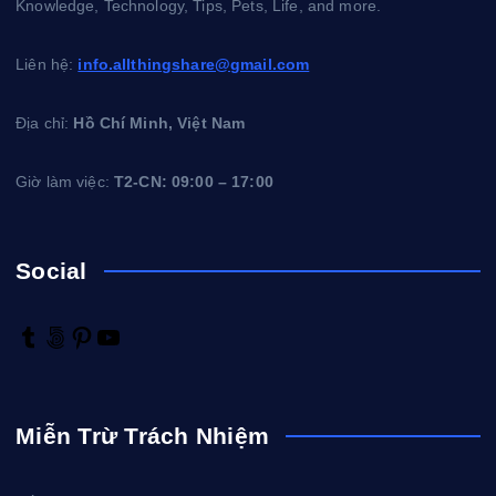
Knowledge, Technology, Tips, Pets, Life, and more.
Liên hệ:
info.allthingshare@gmail.com
Địa chỉ:
Hồ Chí Minh, Việt Nam
Giờ làm việc:
T2-CN: 09:00 – 17:00
Social
T
5
P
Y
u
0
i
o
m
0
n
u
b
p
t
T
Miễn Trừ Trách Nhiệm
l
x
e
u
r
r
b
e
e