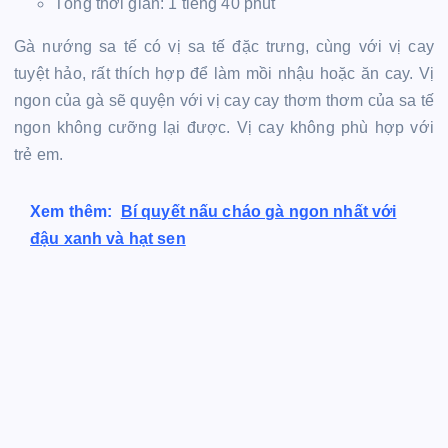
Tổng thời gian: 1 tiếng 40 phút
Gà nướng sa tế có vị sa tế đặc trưng, ​​cùng với vị cay
tuyệt hảo, rất thích hợp để làm mồi nhậu hoặc ăn cay. Vị
ngon của gà sẽ quyện với vị cay cay thơm thơm của sa tế
ngon không cưỡng lại được. Vị cay không phù hợp với
trẻ em.
Xem thêm:
Bí quyết nấu cháo gà ngon nhất với
đậu xanh và hạt sen