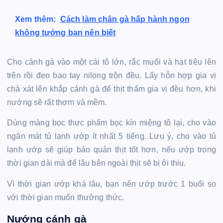
Xem thêm:
Cách làm chân gà hấp hành ngon
không tưởng bạn nên biết
Cho cánh gà vào một cái tô lớn, rắc muối và hạt tiêu lên
trên rồi đeo bao tay nilong trộn đều. Lấy hỗn hợp gia vị
chà xát lên khắp cánh gà để thịt thấm gia vị đều hơn, khi
nướng sẽ rất thơm và mềm.
Dùng màng bọc thực phẩm bọc kín miệng tô lại, cho vào
ngăn mát tủ lạnh ướp ít nhất 5 tiếng. Lưu ý, cho vào tủ
lạnh ướp sẽ giúp bảo quản thịt tốt hơn, nếu ướp trong
thời gian dài mà để lâu bên ngoài thịt sẽ bị ôi thiu.
Vì thời gian ướp khá lâu, bạn nên ướp trước 1 buổi so
với thời gian muốn thưởng thức.
Nướng cánh gà