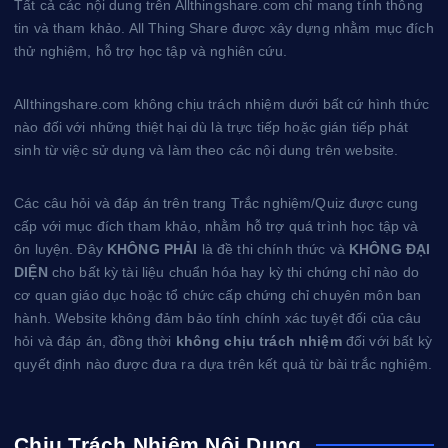
Tất cả các nội dung trên Allthingshare.com chỉ mang tính thông
s
tin và tham khảo. All Thing Share được xây dựng nhằm mục đích
t
thử nghiệm, hỗ trợ học tập và nghiên cứu.
Allthingshare.com không chịu trách nhiệm dưới bất cứ hình thức
nào đối với những thiệt hại dù là trực tiếp hoặc gián tiếp phát
sinh từ việc sử dụng và làm theo các nội dung trên website.
Các câu hỏi và đáp án trên trang Trắc nghiệm/Quiz được cung
cấp với mục đích tham khảo, nhằm hỗ trợ quá trình học tập và
ôn luyện. Đây
KHÔNG PHẢI
là đề thi chính thức và
KHÔNG ĐẠI
DIỆN
cho bất kỳ tài liệu chuẩn hóa hay kỳ thi chứng chỉ nào do
cơ quan giáo dục hoặc tổ chức cấp chứng chỉ chuyên môn ban
hành. Website không đảm bảo tính chính xác tuyệt đối của câu
hỏi và đáp án, đồng thời
không chịu trách nhiệm
đối với bất kỳ
quyết định nào được đưa ra dựa trên kết quả từ bài trắc nghiệm.
Chịu Trách Nhiệm Nội Dung