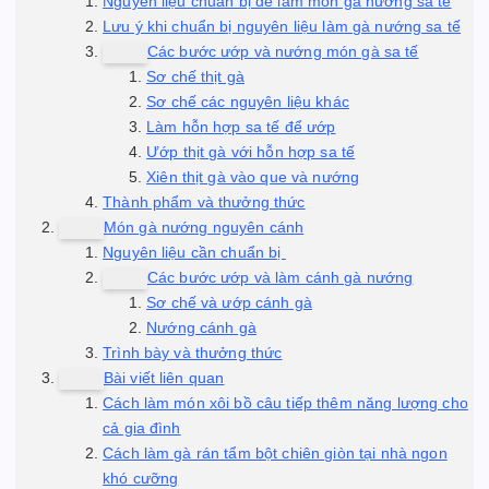
Nguyên liệu chuẩn bị để làm món gà nướng sa tế
Lưu ý khi chuẩn bị nguyên liệu làm gà nướng sa tế
Các bước ướp và nướng món gà sa tế
Sơ chế thịt gà
Sơ chế các nguyên liệu khác
Làm hỗn hợp sa tế để ướp
Ướp thịt gà với hỗn hợp sa tế
Xiên thịt gà vào que và nướng
Thành phẩm và thưởng thức
Món gà nướng nguyên cánh
Nguyên liệu cần chuẩn bị
Các bước ướp và làm cánh gà nướng
Sơ chế và ướp cánh gà
Nướng cánh gà
Trình bày và thưởng thức
Bài viết liên quan
Cách làm món xôi bồ câu tiếp thêm năng lượng cho
cả gia đình
Cách làm gà rán tẩm bột chiên giòn tại nhà ngon
khó cưỡng