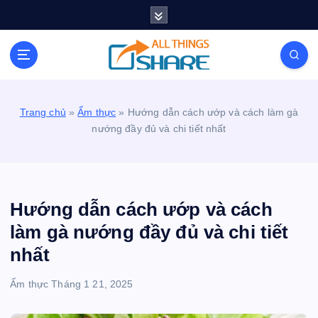
S
k
i
Personal Blog | Knowledge | Technology | Tips |
p
Pets | Life
t
o
c
Trang chủ
»
Ẩm thực
»
Hướng dẫn cách ướp và cách làm gà
o
nướng đầy đủ và chi tiết nhất
n
t
e
n
t
Hướng dẫn cách ướp và cách
làm gà nướng đầy đủ và chi tiết
nhất
Ẩm thực
Tháng 1 21, 2025