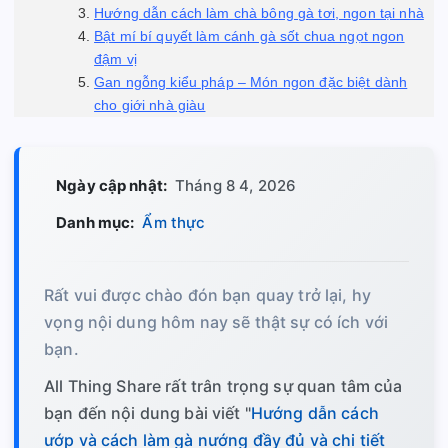
Hướng dẫn cách làm chà bông gà tơi, ngon tại nhà
Bật mí bí quyết làm cánh gà sốt chua ngọt ngon
đậm vị
Gan ngỗng kiểu pháp – Món ngon đặc biệt dành
cho giới nhà giàu
Ngày cập nhật:
Tháng 8 4, 2026
Danh mục:
Ẩm thực
Rất vui được chào đón bạn quay trở lại, hy
vọng nội dung hôm nay sẽ thật sự có ích với
bạn.
All Thing Share rất trân trọng sự quan tâm của
bạn đến nội dung bài viết "
Hướng dẫn cách
ướp và cách làm gà nướng đầy đủ và chi tiết