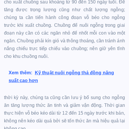
cho xuất chuồng sau khoảng từ 90 đến 150 ngày tuổi. Để
tăng được trọng lượng cũng như chất lượng ngỗng;
chúng ta cần tiến hành công đoạn vỗ béo cho ngỗng
trước khi xuất chuồng. Chuồng để nuôi ngỗng trong giai
đoạn này cần có các ngăn nhỏ để nhốt mỗi con vào một
ngăn. Chuồng phải kín gió và thông thoáng, cần tránh ánh
nắng chiếu trực tiếp chiếu vào chuồng; nên giữ yên tĩnh
cho khu chuồng nuôi.
Xem thêm:
Kỹ thuật nuôi ngỗng thả đồng năng
suất cao hơn
thời kỳ này, chúng ta cũng cần lưu ý bổ sung cho ngỗng
ăn tăng lượng thức ăn tinh và giảm vận động. Thời gian
thực hiện vỗ béo kéo dài từ 12 đến 15 ngày trước khi bán,
không nên kéo dài quá bởi sẽ tốn thức ăn mà hiệu quả lại
không cao.