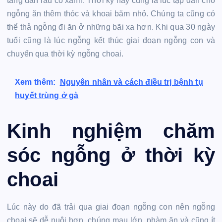
tăng dần rau cỏ xanh. Thời kỳ này cũng là lúc tập dần cho
ngỗng ăn thêm thóc và khoai băm nhỏ. Chúng ta cũng có
thể thả ngỗng đi ăn ở những bãi xa hơn. Khi qua 30 ngày
tuổi cũng là lúc ngỗng kết thúc giai đoạn ngỗng con và
chuyển qua thời kỳ ngỗng choai.
Xem thêm:
Nguyên nhân và cách điều trị bệnh tụ
huyết trùng ở gà
Kinh nghiệm chăm
sóc ngỗng ở thời kỳ
choai
Lúc này do đã trải qua giai đoạn ngỗng con nên ngỗng
choai sẽ dễ nuôi hơn, chúng mau lớn, phàm ăn và cũng ít