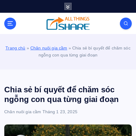
S
k
i
Personal Blog | Knowledge | Technology | Tips |
p
Pets | Life
t
o
c
Trang chủ
»
Chăn nuôi gia cầm
»
Chia sẻ bí quyết để chăm sóc
o
ngỗng con qua từng giai đoạn
n
t
e
n
t
Chia sẻ bí quyết để chăm sóc
ngỗng con qua từng giai đoạn
Chăn nuôi gia cầm
Tháng 1 23, 2025