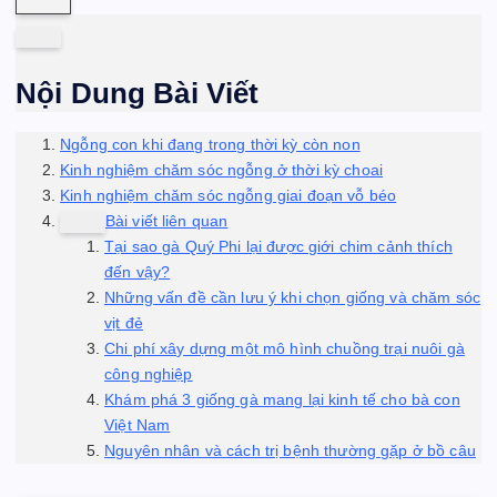
Nội Dung Bài Viết
Ngỗng con khi đang trong thời kỳ còn non
Kinh nghiệm chăm sóc ngỗng ở thời kỳ choai
Kinh nghiệm chăm sóc ngỗng giai đoạn vỗ béo
Bài viết liên quan
Tại sao gà Quý Phi lại được giới chim cảnh thích
đến vậy?
Những vấn đề cần lưu ý khi chọn giống và chăm sóc
vịt đẻ
Chi phí xây dựng một mô hình chuồng trại nuôi gà
công nghiệp
Khám phá 3 giống gà mang lại kinh tế cho bà con
Việt Nam
Nguyên nhân và cách trị bệnh thường gặp ở bồ câu