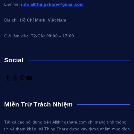
Liên hệ:
info.allthingshare@gmail.com
Địa chỉ:
Hồ Chí Minh, Việt Nam
Giờ làm việc:
T2-CN: 09:00 – 17:00
Social
T
5
P
Y
u
0
i
o
m
0
n
u
b
p
t
T
Miễn Trừ Trách Nhiệm
l
x
e
u
r
r
b
e
e
Tất cả các nội dung trên Allthingshare.com chỉ mang tính thông
s
tin và tham khảo. All Thing Share được xây dựng nhằm mục đích
t