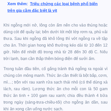
Xem thêm:
Triệu chứng các loại bệnh phổ biến
trên gia cầm đặc biệt là vịt
Khi ngỗng mới nở, lông còn ẩm nên cho vào thúng hoặc
dùng cót để quây lại; bên dưới lót một lớp rơm rạ, phủ vải
thưa. Sau khi ngỗng đã khô lông thì vớt ngỗng ra về tập
cho ăn. Thời gian hong khô thường kéo dài từ 10 đến 12
giờ. Nên để nhiệt độ trong nhà từ 28 đến 30 độ C. Nếu
trời lạnh, bạn cần thắp thêm bóng điện để sưởi ấm.
Trong tuần đầu tiên, cố gắng tránh thả ngỗng ra ngoài vì
chúng còn mỏng manh. Thức ăn cần thiết là bột bắp, cơm,
mì…; trộn với rau xanh rửa sạch thái nhỏ (có thể dùng xà
lách, rau răm). Lượng thức ăn cho mỗi con là 50 gam
thức ăn tinh + 100 gam rau xanh; chia đều thành 4 bữa
trong ngày (sáng-trưa-chiều-tối) cho ngỗng ăn dần, sau
khi ăn xong cần uống nước sạch.