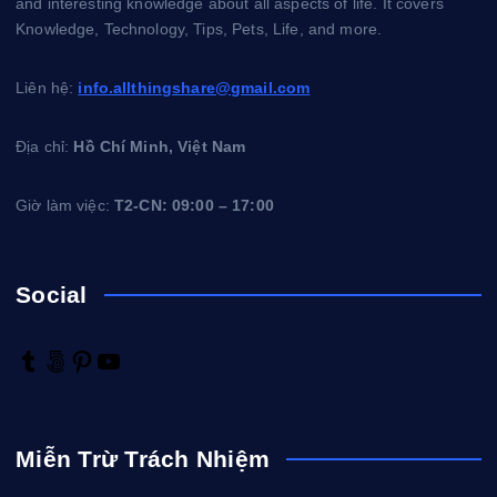
and interesting knowledge about all aspects of life. It covers
Knowledge, Technology, Tips, Pets, Life, and more.
Liên hệ:
info.allthingshare@gmail.com
Địa chỉ:
Hồ Chí Minh, Việt Nam
Giờ làm việc:
T2-CN: 09:00 – 17:00
Social
T
5
P
Y
u
0
i
o
m
0
n
u
b
p
t
T
Miễn Trừ Trách Nhiệm
l
x
e
u
r
r
b