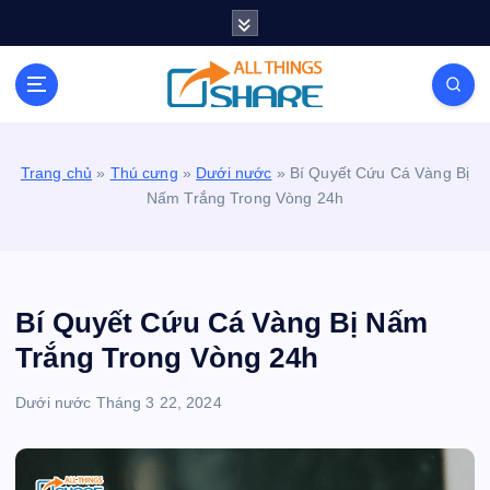
S
k
i
Personal Blog | Knowledge | Technology | Tips |
p
Pets | Life
t
o
c
Trang chủ
»
Thú cưng
»
Dưới nước
»
Bí Quyết Cứu Cá Vàng Bị
o
Nấm Trắng Trong Vòng 24h
n
t
e
n
t
Bí Quyết Cứu Cá Vàng Bị Nấm
Trắng Trong Vòng 24h
Dưới nước
Tháng 3 22, 2024