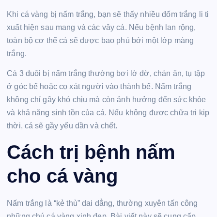
Khi cá vàng bị nấm trắng, bạn sẽ thấy nhiều đốm trắng li ti
xuất hiện sau mang và các vây cá. Nếu bệnh lan rộng,
toàn bộ cơ thể cá sẽ được bao phủ bởi một lớp màng
trắng.
Cá 3 đuôi bị nấm trắng thường bơi lờ đờ, chán ăn, tụ tập
ở góc bể hoặc cọ xát người vào thành bể. Nấm trắng
không chỉ gây khó chịu mà còn ảnh hưởng đến sức khỏe
và khả năng sinh tồn của cá. Nếu không được chữa trị kịp
thời, cá sẽ gầy yếu dần và chết.
Cách trị bệnh nấm
cho cá vàng
Nấm trắng là “kẻ thù” dai dẳng, thường xuyên tấn công
những chú cá vàng xinh đẹp. Bài viết này sẽ cung cấp