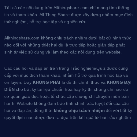
e
e
Tất cả các nội dung trên Allthingshare.com chỉ mang tính thông
s
tin và tham khảo. All Thing Share được xây dựng nhằm mục đích
t
thử nghiệm, hỗ trợ học tập và nghiên cứu.
Allthingshare.com không chịu trách nhiệm dưới bất cứ hình thức
nào đối với những thiệt hại dù là trực tiếp hoặc gián tiếp phát
sinh từ việc sử dụng và làm theo các nội dung trên website.
Các câu hỏi và đáp án trên trang Trắc nghiệm/Quiz được cung
cấp với mục đích tham khảo, nhằm hỗ trợ quá trình học tập và
ôn luyện. Đây
KHÔNG PHẢI
là đề thi chính thức và
KHÔNG ĐẠI
DIỆN
cho bất kỳ tài liệu chuẩn hóa hay kỳ thi chứng chỉ nào do
cơ quan giáo dục hoặc tổ chức cấp chứng chỉ chuyên môn ban
hành. Website không đảm bảo tính chính xác tuyệt đối của câu
hỏi và đáp án, đồng thời
không chịu trách nhiệm
đối với bất kỳ
quyết định nào được đưa ra dựa trên kết quả từ bài trắc nghiệm.