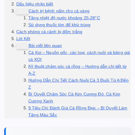
Dấu hiệu nhận biết
Cách trị bệnh nấm cho cá vàng
Tăng nhiệt độ nước khoảng 25-28°C
Sử dụng thuốc tím để khử trùng
Cách phòng cá cảnh bị đốm trắng
Lời Kết
Bài viết liên quan
Cá Koi – Nguồn gốc, các loại, cách nuôi và bảng giá
cá KOI
Kỹ thuật chăm sóc cá rồng – Hướng dẫn chi tiết từ
A-Z
Hướng Dẫn Chi Tiết Cách Nuôi Cá 3 Đuôi Từ A Đến
Z
Bí Quyết Chăm Sóc Cá Kim Cương Đỏ, Cá Kim
Cương Xanh
9 Tiêu Chí Đánh Giá Cá Rồng Đẹp – Bí Quyết Làm
Tăng Màu Sắc